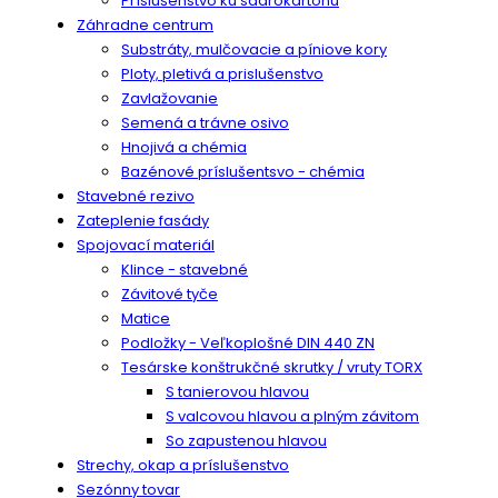
Príslušenstvo ku sadrokartónu
Záhradne centrum
Substráty, mulčovacie a píniove kory
Ploty, pletivá a prislušenstvo
Zavlažovanie
Semená a trávne osivo
Hnojivá a chémia
Bazénové príslušentsvo - chémia
Stavebné rezivo
Zateplenie fasády
Spojovací materiál
Klince - stavebné
Závitové tyče
Matice
Podložky - Veľkoplošné DIN 440 ZN
Tesárske konštrukčné skrutky / vruty TORX
S tanierovou hlavou
S valcovou hlavou a plným závitom
So zapustenou hlavou
Strechy, okap a príslušenstvo
Sezónny tovar