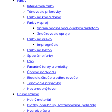
Farby
Interierové farby
Tónovacie prípravky
Farby na kov a drevo
Farby v spreji
Spreje odolné voči vysokým teplotám
Značkovacie spreje
Farby na drevo
impregnácia
Farby na betón
Špeciálne farby
Laky
Fasadné farby a omietky
Úprava podkladu
Riedidla,čističe a odhrdzovače
Tónovacie prípravky
Nezaradený tovar
Hrubá stavba
Hutný materiál
Dlažby, obrubníky, zatrávňovače, palisády
Hydroizolácia