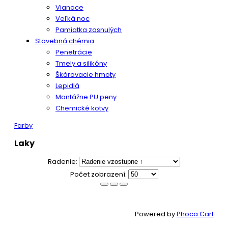
Vianoce
Veľká noc
Pamiatka zosnulých
Stavebná chémia
Penetrácie
Tmely a silikóny
Škárovacie hmoty
Lepidlá
Montážne PU peny
Chemické kotvy
Farby
Laky
Radenie:
Počet zobrazení:
Powered by
Phoca Cart