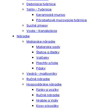
Debniace tvárnice
Tehly - Tvárnice
Keramické murivo
Pórobetové murovacie tvárnice
Suché zmesy
Voda - Kanalizácia
Náradie
Maliarske náradie
Maliarske sady
Štetce a štetky
Valčeky
Plachty a folie
Pásky
Vedrá - maltovníky
Ručné náradie
Hospodárske náradie
Fúriky a vozíky
Ručné náradie
Hrable a Vidly
Kosy a kosáky