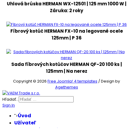
Uhlová brúska HERMAN WX-12501 | 125 mm 1000 W |
Záruka: 2 roky
Fíbrový kotúč HERMAN FX-10 na legované ocele
125mm | P 36
Sada fíbrových kotúčov HERMAN QF-20 100 ks |
125mm | Na nerez
Copyright © 2026
Free Joomla! 4 templates
/ Design by
Agethemes
Hľadať...
Sign In
Úvod
">
Užívateľ
Obchodné podmienky