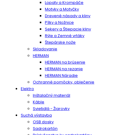
Lopaty a Krompáče
Motyky a Motyčky
Drevené násady a kliny
Pílky a Nožnice
Sekery a Štiepacie kliny
Rýle a Zemné vrtáky
Štepárske nože
Skladovanie
HERMAN
HERMAN na brúsenie
HERMAN na rezanie
HERMAN Náradie
Ochranné pomôcky, oblečenie
Elektro
Inštalačný materiál
Káble
Svietidlá - Žiarovky
Suchá výstavba
OSB dosky
Sadrokartón